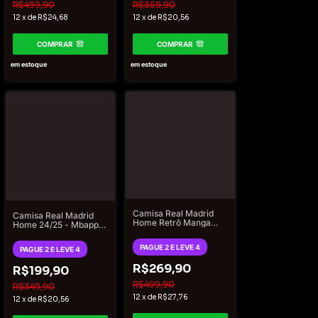
R$499,90
R$359,90
12
x
de
R$24,68
12
x
de
R$20,56
COMPRAR
COMPRAR
em estoque
em estoque
Camisa Real Madrid
Camisa Real Madrid
Home Retrô Manga
Home 24/25 - Mbappé
Longa 2011/12 Torcedor
#09 - Torcedor Adidas
Adidas Masculina -
Masculino - Branco
PAGUE 2 E LEVE 4
PAGUE 2 E LEVE 4
Branco e Dourado
R$269,90
R$199,90
R$499,90
R$349,90
12
x
de
R$27,76
12
x
de
R$20,56