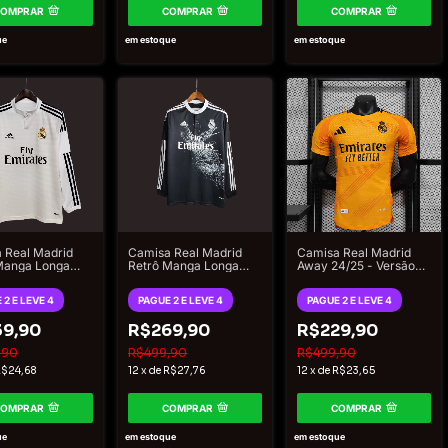
COMPRAR
COMPRAR
COMPRAR
ue
em estoque
em estoque
 Real Madrid
Camisa Real Madrid
Camisa Real Madrid
Manga Longa
Retrô Manga Longa
Away 24/25 - Versão
5 Torcedor
2014/15 Torcedor
Jogador Adidas
 Masculina -
Adidas Masculina -
Masculino - Laranja
 2 E LEVE 4
PAGUE 2 E LEVE 4
PAGUE 2 E LEVE 4
Preto
9,90
R$269,90
R$229,90
,90
R$499,90
R$499,90
$24,68
12
x
de
R$27,76
12
x
de
R$23,65
COMPRAR
COMPRAR
COMPRAR
ue
em estoque
em estoque