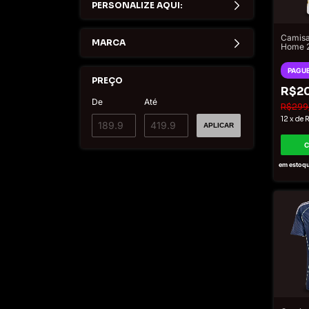
PERSONALIZE AQUI:
Camisa
MARCA
Home 2
Adidas
Branco
PAGUE
PREÇO
R$2
De
Até
R$299
12
x
de
R
APLICAR
em estoq