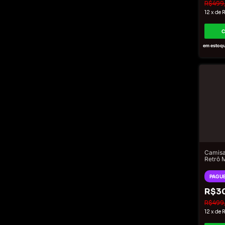
R$499
12
x
de
R
em estoq
Camisa
Retrô 
Com Pa
Torced
PAGUE
Mascul
R$3
R$499
12
x
de
R