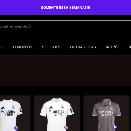
SOMENTE ESSA SEMANA! 🚨
ÃO
EUROPEUS
SELEÇÕES
OUTRAS LIGAS
RETRÔ
C