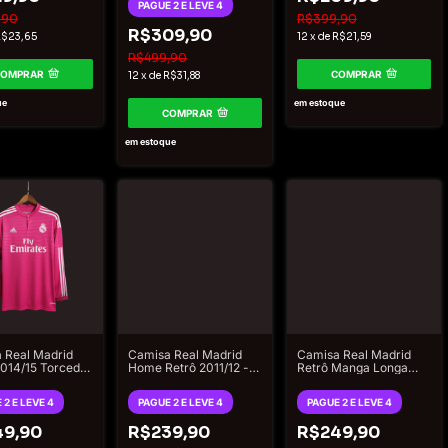
PAGUE 2 E LEVE 4
Verde
,90
R$399,90
R$309,90
R$23,65
12
x
de
R$21,59
R$499,90
COMPRAR
COMPRAR
12
x
de
R$31,88
ue
em estoque
COMPRAR
em estoque
 Real Madrid
Camisa Real Madrid
Camisa Real Madrid
2014/15 Torcedor
Home Retrô 2011/12 -
Retrô Manga Longa
 Masculina -
Torcedor Adidas
2017/18 Torcedor
Masculino - Branco e
Adidas Masculina -
 2 E LEVE 4
PAGUE 2 E LEVE 4
PAGUE 2 E LEVE 4
Dourado
Branco
49,90
R$239,90
R$249,90