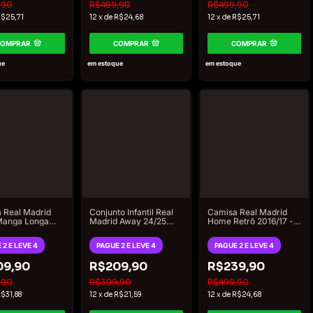
,90
R$499,90
R$499,90
$25,71
12
x
de
R$24,68
12
x
de
R$25,71
COMPRAR
COMPRAR
COMPRAR
ue
em estoque
em estoque
 Real Madrid
Conjunto Infantil Real
Camisa Real Madrid
Manga Longa
Madrid Away 24/25
Home Retrô 2016/17 -
tchs 2016/17
Adidas - Laranja
Torcedor Adidas
or Adidas
Masculino
 2 E LEVE 4
PAGUE 2 E LEVE 4
PAGUE 2 E LEVE 4
ina - Roxo
09,90
R$209,90
R$239,90
,90
R$399,90
R$499,90
$31,88
12
x
de
R$21,59
12
x
de
R$24,68