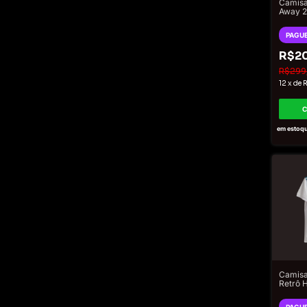
Camisa
Away 2
Adidas
Azul
PAGUE
R$2
R$299
12
x
de
R
em estoq
Camisa
Retrô 
Torced
Mascul