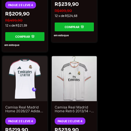
Branca
R$239,90
PAGUE 2 E LEVE 4
R$499,90
R$209,90
12
x
de
R$24,68
R$499,90
12
x
de
R$21,59
COMPRAR
em estoque
COMPRAR
em estoque
Camisa Real Madrid
Camisa Real Madrid
Home 2026/27 Adidas
Home Retrô 2013/14 -
Torcedor Masculino -
Torcedor Adidas
Branco
Masculino
PAGUE 2 E LEVE 4
PAGUE 2 E LEVE 4
R$219,90
R$239,90