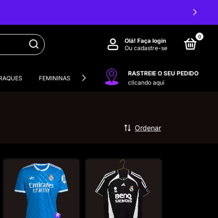
0
Olá!
Faça login
Ou cadastre-se
RASTREIE O SEU PEDIDO
RAQUES
FEMININAS
VERSÃO JOGADOR
CONJUNTOS INFANT
clicando aqui
Ordenar