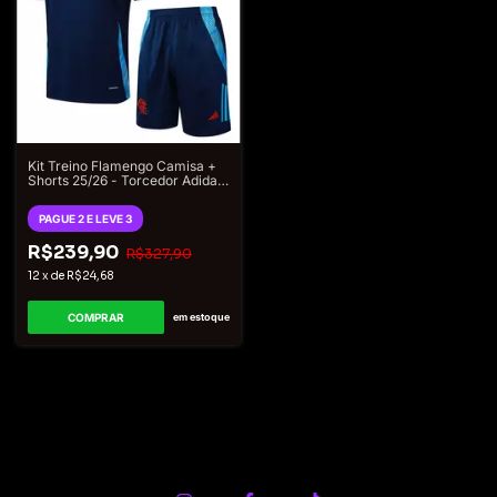
Kit Treino Flamengo Camisa +
Shorts 25/26 - Torcedor Adidas
Masculina - Azul
PAGUE 2 E LEVE 3
R$239,90
R$327,90
12
x
de
R$24,68
COMPRAR
em estoque