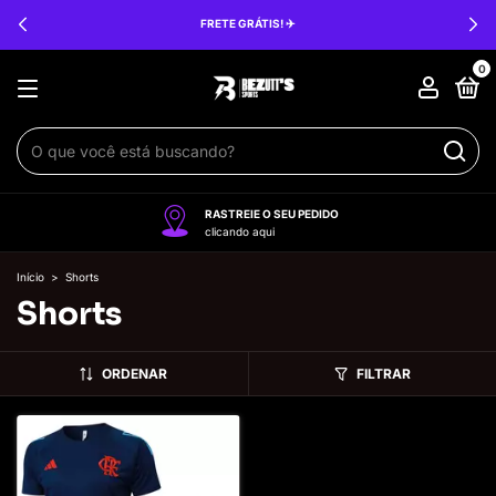
FRETE GRÁTIS! ✈️
0
RASTREIE O SEU PEDIDO
clicando aqui
Início
>
Shorts
Shorts
ORDENAR
FILTRAR