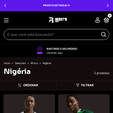
PRONTA ENTREGA! ✈️
0
RASTREIE O SEU PEDIDO
clicando aqui
Início
>
Seleções
>
África
>
Nigéria
Nigéria
2 produtos
ORDENAR
FILTRAR