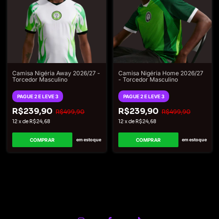
Camisa Nigéria Away 2026/27 -
Camisa Nigéria Home 2026/27
Torcedor Masculino
- Torcedor Masculino
PAGUE 2 E LEVE 3
PAGUE 2 E LEVE 3
R$239,90
R$239,90
R$499,90
R$499,90
12
x
de
R$24,68
12
x
de
R$24,68
COMPRAR
COMPRAR
em estoque
em estoque