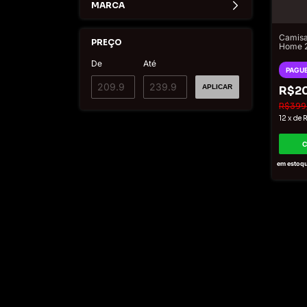
MARCA
Camisa
PREÇO
Home 2
Adidas
De
Até
Branco
PAGUE
APLICAR
R$2
R$399
12
x
de
R
em estoq