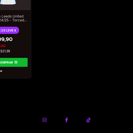
 Leeds United
4/25 - Torcedor
 Masculino -
 e Azul
 2 E LEVE 4
09,90
,90
$21,59
COMPRAR
ue