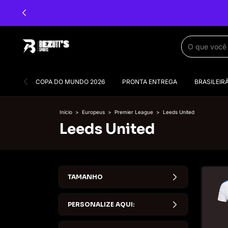
COPA DO MUNDO 2026
PRONTA ENTREGA
BRASILEIR
Início
>
Europeus
>
Premier League
>
Leeds United
Leeds United
TAMANHO
PERSONALIZE AQUI: