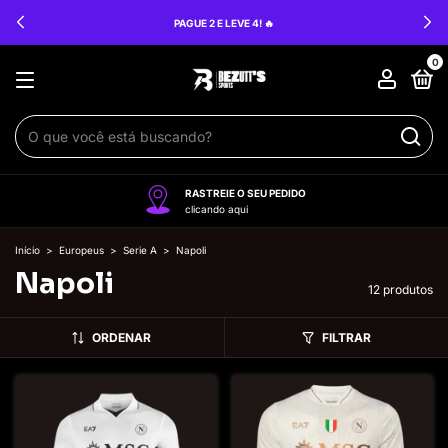
PAGUE 2 E LEVE 4! 🔥
0
RASTREIE O SEU PEDIDO
clicando aqui
Início
>
Europeus
>
Serie A
>
Napoli
Napoli
12 produtos
ORDENAR
FILTRAR