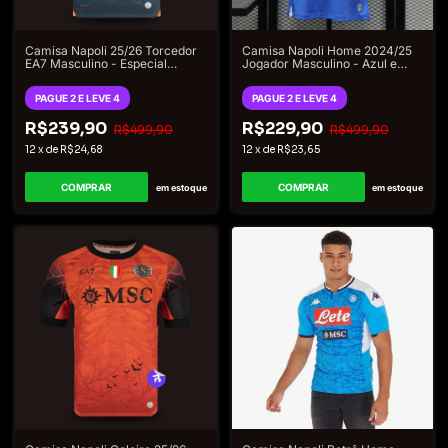
Camisa Napoli 25/26 Torcedor
Camisa Napoli Home 2024/25
EA7 Masculino - Especial
Jogador Masculino - Azul e
Halloween
Branca
PAGUE 2 E LEVE 4
PAGUE 2 E LEVE 4
R$239,90
R$229,90
R$499,90
R$499,90
12
x
de
R$24,68
12
x
de
R$23,65
COMPRAR
COMPRAR
em estoque
em estoque