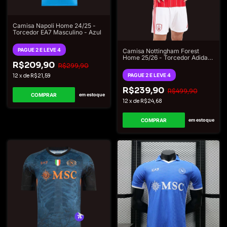
Camisa Napoli Home 24/25 -
Torcedor EA7 Masculino - Azul
PAGUE 2 E LEVE 4
Camisa Nottingham Forest
Home 25/26 - Torcedor Adidas
R$209,90
Masculino - Vermelho
R$299,90
PAGUE 2 E LEVE 4
12
x
de
R$21,59
R$239,90
R$499,90
COMPRAR
em estoque
12
x
de
R$24,68
COMPRAR
em estoque