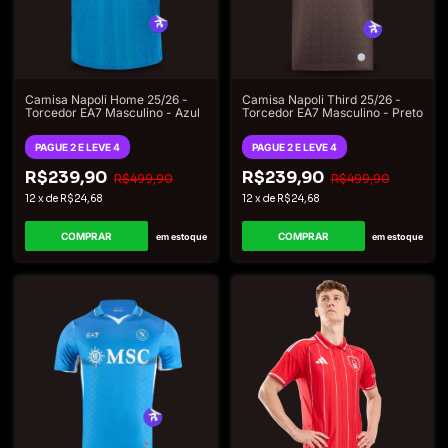
Camisa Napoli Home 25/26 -
Camisa Napoli Third 25/26 -
Torcedor EA7 Masculino - Azul
Torcedor EA7 Masculino - Preto
PAGUE 2 E LEVE 4
PAGUE 2 E LEVE 4
R$239,90
R$239,90
R$499,90
R$499,90
12
x
de
R$24,68
12
x
de
R$24,68
COMPRAR
COMPRAR
em estoque
em estoque