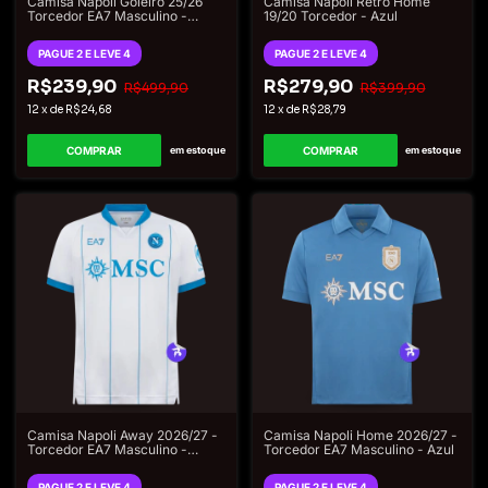
Camisa Napoli Goleiro 25/26
Camisa Napoli Retrô Home
Torcedor EA7 Masculino -
19/20 Torcedor - Azul
Especial Halloween
PAGUE 2 E LEVE 4
PAGUE 2 E LEVE 4
R$239,90
R$279,90
R$499,90
R$399,90
12
x
de
R$24,68
12
x
de
R$28,79
COMPRAR
COMPRAR
em estoque
em estoque
Camisa Napoli Away 2026/27 -
Camisa Napoli Home 2026/27 -
Torcedor EA7 Masculino -
Torcedor EA7 Masculino - Azul
Branco
PAGUE 2 E LEVE 4
PAGUE 2 E LEVE 4