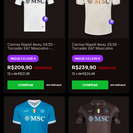
Camisa Napoli Away 24/25 -
Camisa Napoli Away 25/26 -
Torcedor EA7 Masculino -
Torcedor EA7 Masculino
Branco
PAGUE 2 E LEVE 4
PAGUE 2 E LEVE 4
R$209,90
R$239,90
R$299,90
R$499,90
12
x
de
R$21,59
12
x
de
R$24,68
COMPRAR
COMPRAR
em estoque
em estoque