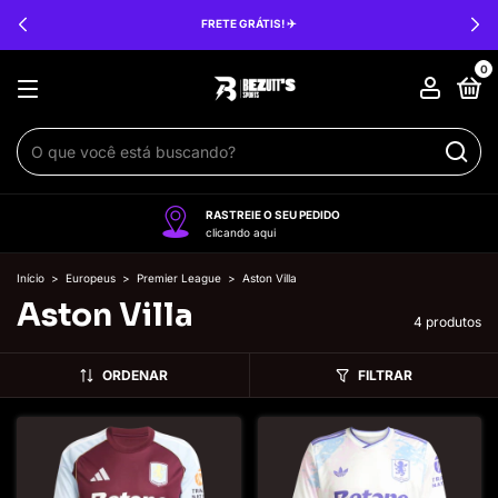
FRETE GRÁTIS! ✈️
0
RASTREIE O SEU PEDIDO
clicando aqui
Início
>
Europeus
>
Premier League
>
Aston Villa
Aston Villa
4 produtos
ORDENAR
FILTRAR