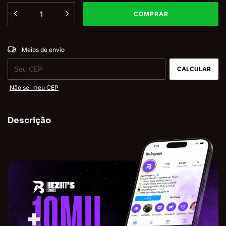
ALTERAR CEP
Entregas para o CEP:
Meios de envio
CALCULAR
Não sei meu CEP
Descrição