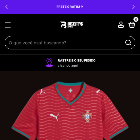
FRETE GRÁTIS! ✈️
0
RASTREIE O SEU PEDIDO
clicando aqui