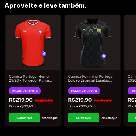
Aproveite e leve também:
Camisa Portugal Home
Camisa Feminina Portugal
Cami
25/26 - Torcedor Puma
Edição Especial Eusébio
2026
Masculina - Vermelho
2025/26
Masc
PAGUE 2 E LEVE 4
PAGUE 2 E LEVE 4
PAG
R$219,90
R$219,90
R$
R$299,90
R$499,90
12
x
de
R$22,62
12
x
de
R$22,62
12
x
COMPRAR
COMPRAR
em estoque
em estoque