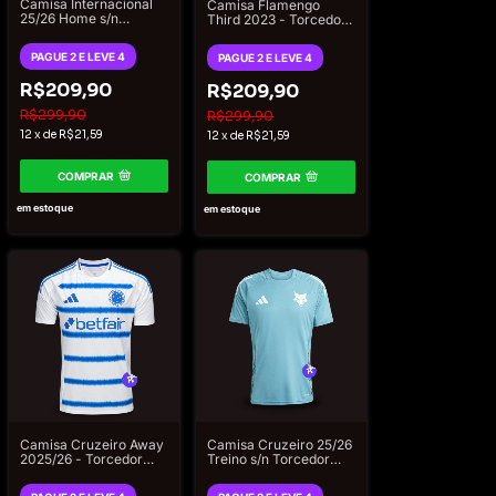
Camisa Internacional
Camisa Flamengo
25/26 Home s/n
Third 2023 - Torcedor
Torcedor Adidas
Adidas Masculina -
Masculina - Vermelha
Preto Refletivo
PAGUE 2 E LEVE 4
PAGUE 2 E LEVE 4
R$209,90
R$209,90
R$299,90
R$299,90
12
x
de
R$21,59
12
x
de
R$21,59
COMPRAR
COMPRAR
em estoque
em estoque
Camisa Cruzeiro Away
Camisa Cruzeiro 25/26
2025/26 - Torcedor
Treino s/n Torcedor
Adidas Masculino -
Adidas Masculina -
Branco
Azul