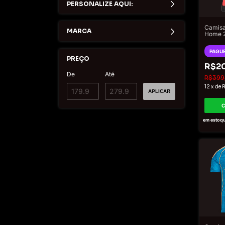
PERSONALIZE AQUI:
Camisa
MARCA
Home 2
Adidas
PAGUE
PREÇO
R$2
De
Até
R$399
12
x
de
R
APLICAR
em estoq