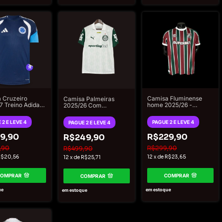
 Cruzeiro
Camisa Fluminense
Camisa Palmeiras
7 Treino Adidas
home 2025/26 -
2025/26 Com
ina - Azul
Jogador Umbro
Patrocínios - Torcedor
Masculina
Puma Masculino -
 2 E LEVE 4
PAGUE 2 E LEVE 4
PAGUE 2 E LEVE 4
Branco
9,90
R$229,90
R$249,90
,90
R$299,90
R$499,90
R$20,56
12
x
de
R$23,65
12
x
de
R$25,71
COMPRAR
COMPRAR
COMPRAR
ue
em estoque
em estoque