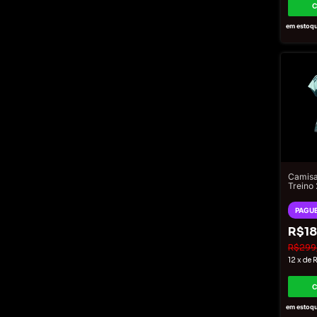
em estoq
Camisa
Treino
Femini
Verde
PAGUE
R$18
R$299
12
x
de
R
em estoq