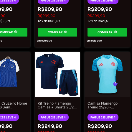
 2 E LEVE 4
PAGUE 2 E LEVE 4
PAGUE 2 E LEVE 4
09,90
R$209,90
R$209,90
,90
R$299,90
R$299,90
$21,59
12
x
de
R$21,59
12
x
de
R$21,59
COMPRAR
COMPRAR
COMPRAR
ue
em estoque
em estoque
 Cruzeiro Home
Kit Treino Flamengo
Camisa Flamengo
26 Sem
Camisa + Shorts 25/26
Treino 25/26 -
nios - Torcedor
- Torcedor Adidas
Torcedor Adidas
 Masculino -
Masculina - Azul
Masculina - Azul claro
 2 E LEVE 4
PAGUE 2 E LEVE 4
PAGUE 2 E LEVE 4
09,90
R$249,90
R$209,90