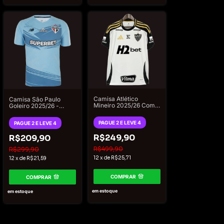
Camisa Atlético
Camisa São Paulo
Mineiro 2025/26 Com
Goleiro 2025/26 -
Patrocínios - Torcedor
Torcedor New Balance
Adidas Masculino -
Masculina - Azul Claro
PAGUE 2 E LEVE 4
PAGUE 2 E LEVE 4
Branco
R$249,90
R$209,90
R$499,90
R$299,90
12
x
de
R$25,71
12
x
de
R$21,59
COMPRAR
COMPRAR
em estoque
em estoque