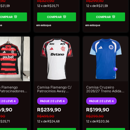
,90
R$327,90
R$299,90
$21,59
12
x
de
R$25,71
12
x
de
R$21,59
COMPRAR
COMPRAR
COMPRAR
ue
em estoque
em estoque
 Flamengo
Camisa Cruzeiro
Camisa Flamengo C/
atrocinadores
2026/27 Treino Adidas
Patrocínios Away
6 - Torcedor
Masculina - Azul
2025/26 Torcedor
 Masculino -
Adidas Masculino -
 2 E LEVE 4
PAGUE 2 E LEVE 4
PAGUE 2 E LEVE 4
ho
Branco
49,90
R$199,90
R$239,90
,90
R$299,90
R$499,90
$25,71
12
x
de
R$20,56
12
x
de
R$24,68