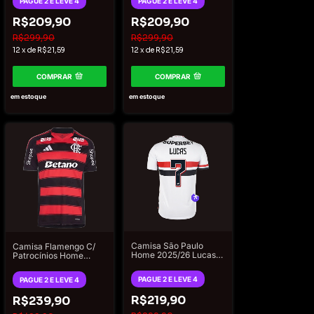
PAGUE 2 E LEVE 4
PAGUE 2 E LEVE 4
R$209,90
R$209,90
R$299,90
R$299,90
12
x
de
R$21,59
12
x
de
R$21,59
COMPRAR
COMPRAR
em estoque
em estoque
Camisa São Paulo
Camisa Flamengo C/
Home 2025/26 Lucas
Patrocínios Home
#7 - Torcedor New
2025/26 Torcedor
Balance Masculina -
Adidas Masculino -
PAGUE 2 E LEVE 4
PAGUE 2 E LEVE 4
Branco
Vermelho
R$219,90
R$239,90