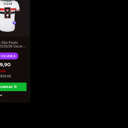
 São Paulo
025/26 Oscar
orcedor New
e Masculina -
 2 E LEVE 4
9,90
,90
R$22,62
COMPRAR
ue