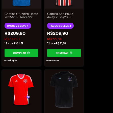
Camisa Cruzeiro Home
Camisa São Paulo
2025/26 - Torcedor
Away 2025/26 -
Adidas Masculino -
Torcedor New Balance
Azul
Masculina
PAGUE 2 E LEVE 4
PAGUE 2 E LEVE 4
R$209,90
R$209,90
R$299,90
R$299,90
12
x
de
R$21,59
12
x
de
R$21,59
COMPRAR
COMPRAR
em estoque
em estoque