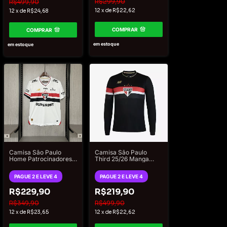
R$299,90
R$499,90
12
x
de
R$22,62
12
x
de
R$24,68
COMPRAR
COMPRAR
em estoque
em estoque
Camisa São Paulo
Camisa São Paulo
Home Patrocinadores
Third 25/26 Manga
2025/26 - Torcedor
Longa Torcedor New
New Balance
Balance
PAGUE 2 E LEVE 4
PAGUE 2 E LEVE 4
Masculino - Branco
R$229,90
R$219,90
R$349,90
R$499,90
12
x
de
R$23,65
12
x
de
R$22,62