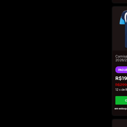
Camisa
2026/2
Mascul
Escuro
PAGUE
R$19
R$299
12
x
de
em estoq