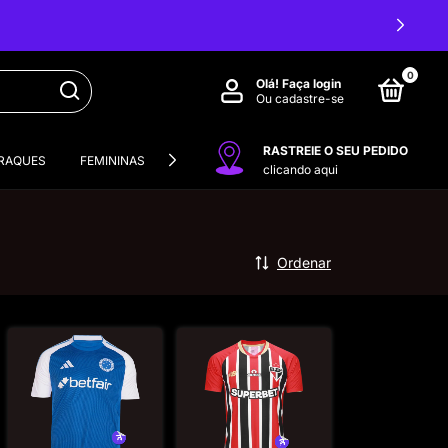
0
Olá!
Faça login
Ou cadastre-se
RASTREIE O SEU PEDIDO
RAQUES
FEMININAS
VERSÃO JOGADOR
CONJUNTOS INFANT
clicando aqui
Ordenar