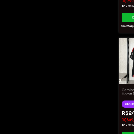
R$299
12
x
de
R
em estoq
Camisa
Home P
2025/2
Adidas
PAGUE
Vermel
R$2
R$349
12
x
de
R