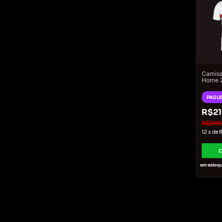
Camisa
Home 2
#8 - T
Balanc
PAGUE
Branco
R$21
R$299
12
x
de
em estoq