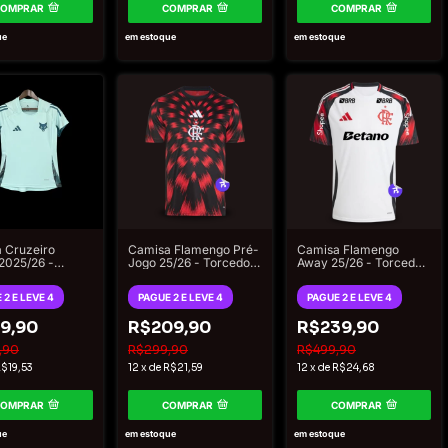
COMPRAR
COMPRAR
COMPRAR
ue
em estoque
em estoque
 Cruzeiro
Camisa Flamengo Pré-
Camisa Flamengo
 2025/26 -
Jogo 25/26 - Torcedor
Away 25/26 - Torcedor
na Adidas -
Adidas Masculina -
Adidas Masculina -
Vermelho
Com patrocinadores
 2 E LEVE 4
PAGUE 2 E LEVE 4
PAGUE 2 E LEVE 4
9,90
R$209,90
R$239,90
,90
R$299,90
R$499,90
$19,53
12
x
de
R$21,59
12
x
de
R$24,68
COMPRAR
COMPRAR
COMPRAR
ue
em estoque
em estoque