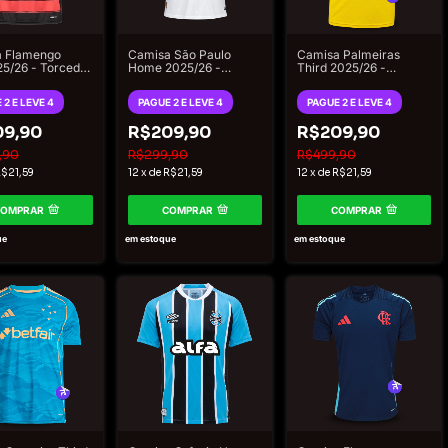
 Flamengo
Camisa São Paulo
Camisa Palmeiras
5/26 - Torcedor
Home 2025/26 -
Third 2025/26 -
 Masculina
Torcedor New Balance
Torcedor Puma
Masculina - Branco
Masculino - Amarelo
 2 E LEVE 4
PAGUE 2 E LEVE 4
PAGUE 2 E LEVE 4
09,90
R$209,90
R$209,90
,90
R$299,90
R$499,90
$21,59
12
x
de
R$21,59
12
x
de
R$21,59
COMPRAR
COMPRAR
COMPRAR
ue
em estoque
em estoque