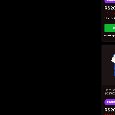
PAGUE
R$2
R$299
12
x
de
R
em estoq
Camisa
2025/
Patrocí
Adidas
PAGUE
Azul
R$2