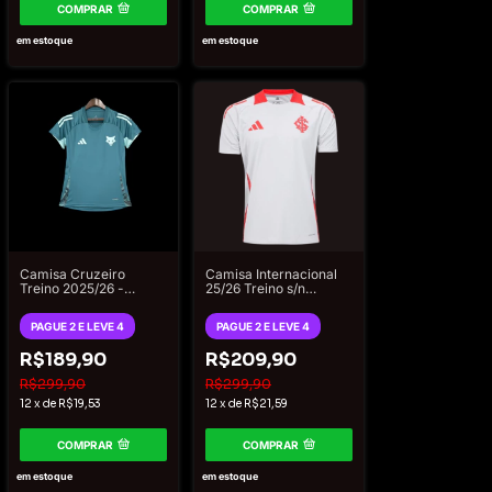
COMPRAR
COMPRAR
em estoque
em estoque
Camisa Cruzeiro
Camisa Internacional
Treino 2025/26 -
25/26 Treino s/n
Feminina Adidas - Azul
Torcedor Adidas
Masculina - Cinza
PAGUE 2 E LEVE 4
PAGUE 2 E LEVE 4
R$189,90
R$209,90
R$299,90
R$299,90
12
x
de
R$19,53
12
x
de
R$21,59
COMPRAR
COMPRAR
em estoque
em estoque