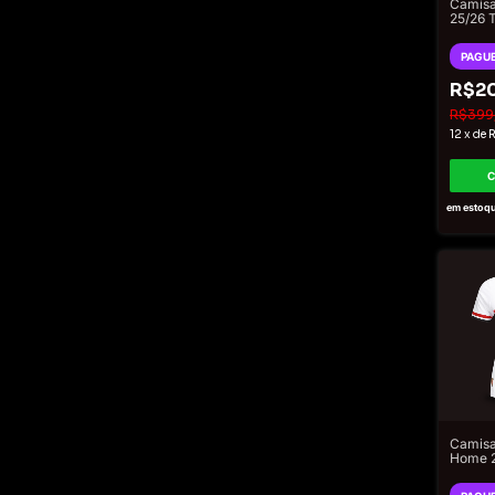
Camisa
25/26 
Masculi
Doura
PAGUE
R$2
R$399
12
x
de
R
em estoq
Camisa
Home 2
Torced
Femini