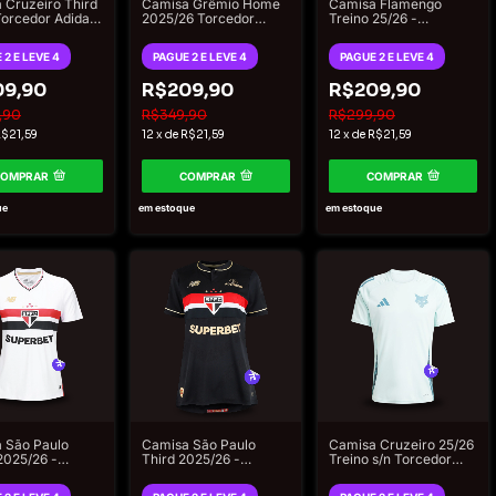
 Cruzeiro Third
Camisa Grêmio Home
Camisa Flamengo
Torcedor Adidas
2025/26 Torcedor
Treino 25/26 -
no - Azul e
Umbro Masculino
Torcedor Adidas
do
Masculina - Azul
 2 E LEVE 4
PAGUE 2 E LEVE 4
PAGUE 2 E LEVE 4
09,90
R$209,90
R$209,90
,90
R$349,90
R$299,90
$21,59
12
x
de
R$21,59
12
x
de
R$21,59
COMPRAR
COMPRAR
COMPRAR
ue
em estoque
em estoque
 São Paulo
Camisa São Paulo
Camisa Cruzeiro 25/26
025/26 -
Third 2025/26 -
Treino s/n Torcedor
or New Balance
Torcedor New Balance
Adidas Masculina -
na - Branco
Feminina - Preto
Verde Água