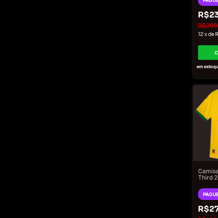
PAGUE
Branco
R$23
R$299
12
x
de
R
em estoq
Camisa
Third 
Jogad
Mascul
PAGUE
R$27