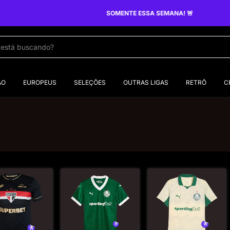
SOMENTE ESSA SEMANA! 🚨
ÃO
EUROPEUS
SELEÇÕES
OUTRAS LIGAS
RETRÔ
C