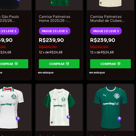
 São Paulo
Camisa Palmeiras
Camisa Palmeiras
2025/26
Home 2025/26 -
Mundial de Clubes
or New Balance
Torcedor Puma
2025/26 - Torcedor
no - Preto e
Masculino - Verde
Puma Masculino -
 2 E LEVE 3
PAGUE 2 E LEVE 3
PAGUE 2 E LEVE 3
do
Bege e Verde
9,90
R$239,90
R$239,90
,90
R$499,90
R$299,90
$24,68
12
x
de
R$24,68
12
x
de
R$24,68
COMPRAR
COMPRAR
COMPRAR
ue
em estoque
em estoque