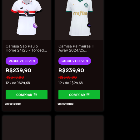
Camisa São Paulo
Camisa Palmeiras II
Home 24/25 - Torcedor
Away 2024/25
New Balance Feminina
Torcedor Puma
- Branco
Feminina - Branco e
PAGUE 2 E LEVE 3
PAGUE 2 E LEVE 3
Dourado
R$239,90
R$239,90
R$349,90
R$349,90
12
x
de
R$24,68
12
x
de
R$24,68
COMPRAR
COMPRAR
em estoque
em estoque