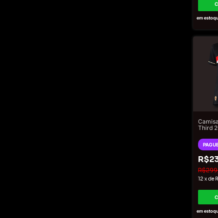
em estoq
Camisa
Third 
Torced
Femini
PAGUE
R$23
R$299
12
x
de
R
em estoq