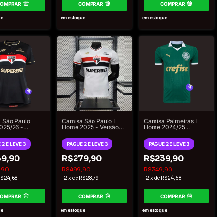
COMPRAR
COMPRAR
COMPRAR
ue
em estoque
em estoque
 São Paulo
Camisa São Paulo I
Camisa Palmeiras I
2025/26 -
Home 2025 - Versão
Home 2024/25
or New Balance
Jogador New Balance
Torcedor Puma
na - Preto
Masculino - Branco
Masculino - Verde e
 2 E LEVE 3
PAGUE 2 E LEVE 3
PAGUE 2 E LEVE 3
Dourado
9,90
R$279,90
R$239,90
,90
R$499,90
R$349,90
$24,68
12
x
de
R$28,79
12
x
de
R$24,68
COMPRAR
COMPRAR
COMPRAR
ue
em estoque
em estoque