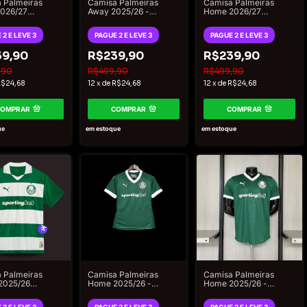
 Palmeiras
Camisa Palmeiras
Camisa Palmeiras
026/27
Away 2025/26 -
Home 2026/27
or - Puma
Torcedor Puma
Torcedor - Puma
ino Branco
Masculino - Branco
Masculino Verde
 2 E LEVE 3
PAGUE 2 E LEVE 3
PAGUE 2 E LEVE 3
9,90
R$239,90
R$239,90
,90
R$499,90
R$499,90
$24,68
12
x
de
R$24,68
12
x
de
R$24,68
COMPRAR
COMPRAR
COMPRAR
ue
em estoque
em estoque
 Palmeiras
Camisa Palmeiras
Camisa Palmeiras
 2025/26
Home 2025/26 -
Home 2025/26 -
or Puma
Feminina Puma - Verde
Versão Jogador Puma
ino - Verde e
Masculino - Verde