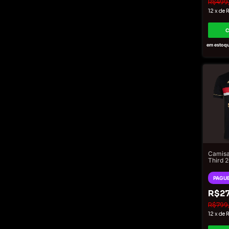
R$499
12
x
de
R
em estoq
Camisa
Third 
New Ba
Masculi
PAGUE
Doura
R$27
R$799
12
x
de
R