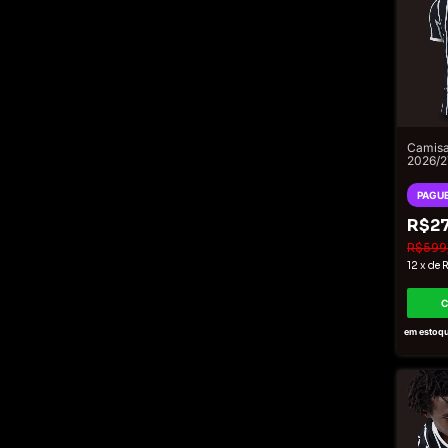
Camisa
2026/2
Mascul
PAGUE
R$27
R$599
12
x
de
R
em estoq