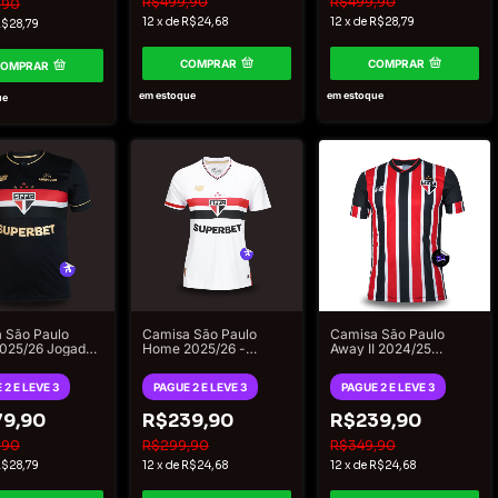
R$499,90
R$499,90
,90
12
x
de
R$24,68
12
x
de
R$28,79
$28,79
COMPRAR
COMPRAR
COMPRAR
em estoque
em estoque
ue
 São Paulo
Camisa São Paulo
Camisa São Paulo
2025/26 Jogador
Home 2025/26 -
Away II 2024/25
lance
Torcedor New Balance
Torcedor New Balance
no - Preto e
Feminina - Branco
Masculino - Vermelho
 2 E LEVE 3
PAGUE 2 E LEVE 3
PAGUE 2 E LEVE 3
do
9,90
R$239,90
R$239,90
,90
R$299,90
R$349,90
$28,79
12
x
de
R$24,68
12
x
de
R$24,68