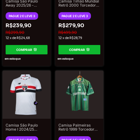
Camisa São Paulo
Camisa Timão Mundial
Away 2025/26 -
Retrô 2000 Torcedor
Torcedor New Balance
Masculina - Preto
Masculina
PAGUE 2 E LEVE 3
PAGUE 2 E LEVE 3
R$239,90
R$279,90
R$299,90
R$499,90
12
x
de
R$24,68
12
x
de
R$28,79
COMPRAR
COMPRAR
em estoque
em estoque
Camisa São Paulo
Camisa Palmeiras
Home I 2024/25
Retrô 1999 Torcedor
Torcedor New Balance
Hummel Masculina -
Masculino - Branco
Verde