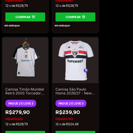
R$499,90
R$499,90
12
x
de
R$28,79
12
x
de
R$28,79
COMPRAR
COMPRAR
em estoque
em estoque
Camisa Timão Mundial
Camisa São Paulo
Retrô 2000 Torcedor
Home 2026/27 - New
Masculina - Branco
Balance Torcedor
Masculino - Branco
PAGUE 2 E LEVE 3
PAGUE 2 E LEVE 3
R$279,90
R$239,90
R$499,90
R$499,90
12
x
de
R$28,79
12
x
de
R$24,68