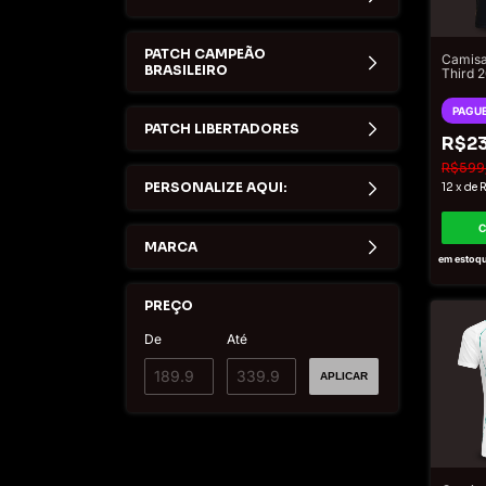
PATCH CAMPEÃO
Camisa
BRASILEIRO
Third 
Torced
Masculi
PAGUE
Doura
PATCH LIBERTADORES
R$23
R$599
PERSONALIZE AQUI:
12
x
de
R
MARCA
em estoq
PREÇO
De
Até
APLICAR