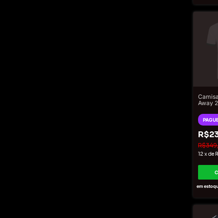
Camisa
Away 2
Torced
Mascul
PAGUE
Doura
R$23
R$349
12
x
de
R
em estoq