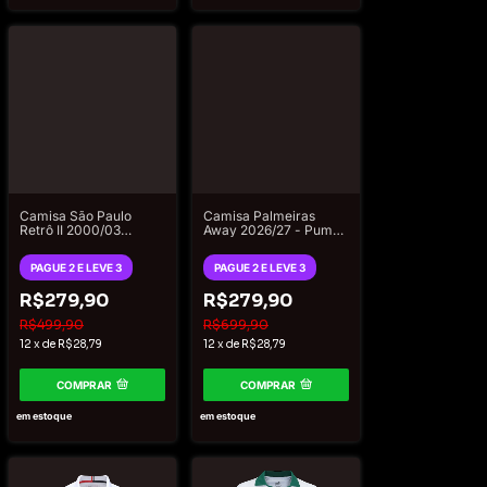
Camisa São Paulo
Camisa Palmeiras
Retrô II 2000/03
Away 2026/27 - Puma
Torcedor Penalty
Jogador Masculino -
Masculina - Preto e
Branco
PAGUE 2 E LEVE 3
PAGUE 2 E LEVE 3
Vermelho
R$279,90
R$279,90
R$499,90
R$699,90
12
x
de
R$28,79
12
x
de
R$28,79
COMPRAR
COMPRAR
em estoque
em estoque