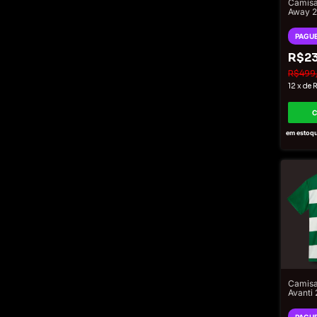
Camisa
Away 2
Torced
Mascul
PAGUE
R$23
R$499
12
x
de
R
em estoq
Camisa
Avanti
Torced
Mascul