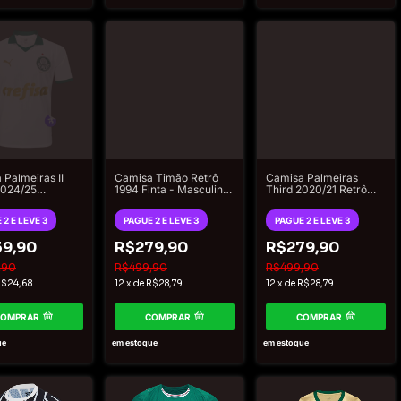
 Palmeiras II
Camisa Timão Retrô
Camisa Palmeiras
024/25
1994 Finta - Masculina
Third 2020/21 Retrô
or Puma
Branco
Torcedor Puma
ino - Branco e
Masculina - Verde
 2 E LEVE 3
PAGUE 2 E LEVE 3
PAGUE 2 E LEVE 3
do
9,90
R$279,90
R$279,90
,90
R$499,90
R$499,90
$24,68
12
x
de
R$28,79
12
x
de
R$28,79
COMPRAR
COMPRAR
COMPRAR
ue
em estoque
em estoque