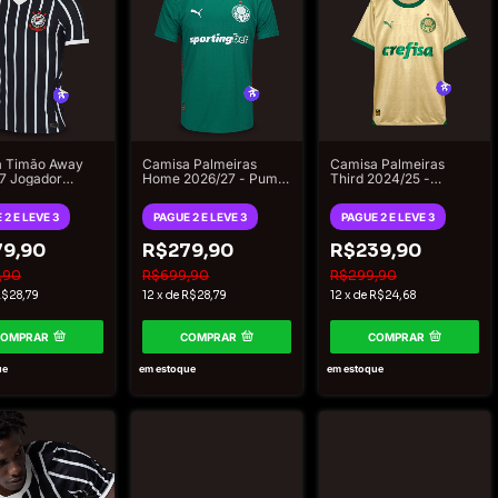
 Timão Away
Camisa Palmeiras
Camisa Palmeiras
7 Jogador
Home 2026/27 - Puma
Third 2024/25 -
ino
Jogador Masculino -
Torcedor Puma
Verde
Masculino - Dourada e
 2 E LEVE 3
PAGUE 2 E LEVE 3
PAGUE 2 E LEVE 3
Verde
9,90
R$279,90
R$239,90
,90
R$699,90
R$299,90
$28,79
12
x
de
R$28,79
12
x
de
R$24,68
COMPRAR
COMPRAR
COMPRAR
ue
em estoque
em estoque