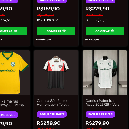
 2 E LEVE 3
PAGUE 2 E LEVE 3
PAGUE 2 E LEVE 3
9,90
R$189,90
R$279,90
,90
R$299,90
R$499,90
$24,68
12
x
de
R$19,53
12
x
de
R$28,79
COMPRAR
COMPRAR
COMPRAR
ue
em estoque
em estoque
Camisa São Paulo
Camisa Palmeiras
 Palmeiras
Homenagem Telê
Away 2025/26 - Versão
2025/26 - Versão
Santana - Torcedor
Jogador Puma
or Puma
Adidas Masculina
Masculino - Branco
ino - Amarelo
PAGUE 2 E LEVE 3
PAGUE 2 E LEVE 3
 2 E LEVE 3
R$239,90
R$279,90
9,90