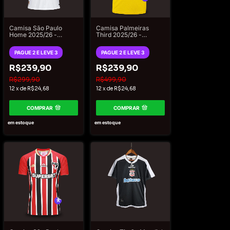
Camisa São Paulo
Camisa Palmeiras
Home 2025/26 -
Third 2025/26 -
Torcedor New Balance
Torcedor Puma
Masculina - Branco
Masculino - Amarelo
PAGUE 2 E LEVE 3
PAGUE 2 E LEVE 3
R$239,90
R$239,90
R$299,90
R$499,90
12
x
de
R$24,68
12
x
de
R$24,68
COMPRAR
COMPRAR
em estoque
em estoque