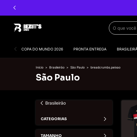
COPA DO MUNDO 2026
PRONTA ENTREGA
BRASILEIR
Início
>
Brasileirão
>
São Paulo
>
breadcrumbs.peixao
São Paulo
Brasileirão
CATEGORIAS
TAMANHO