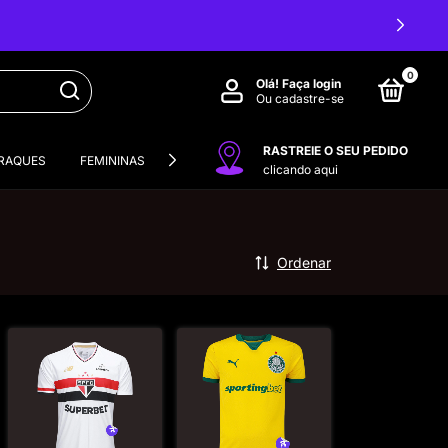
0
Olá!
Faça login
Ou cadastre-se
RASTREIE O SEU PEDIDO
RAQUES
FEMININAS
VERSÃO JOGADOR
CONJUNTOS INFANT
clicando aqui
Ordenar