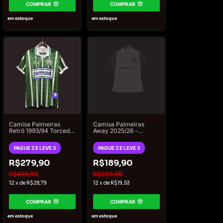
COMPRAR
COMPRAR
em estoque
em estoque
Camisa Palmeiras
Camisa Palmeiras
Retrô 1993/94 Torcedor
Away 2025/26 -
Rhumell Masculina -
Feminina Puma -
Verde
Branco e verde
PAGUE 2 E LEVE 3
PAGUE 2 E LEVE 3
R$279,90
R$189,90
R$499,90
R$299,90
12
x
de
R$28,79
12
x
de
R$19,53
COMPRAR
COMPRAR
em estoque
em estoque