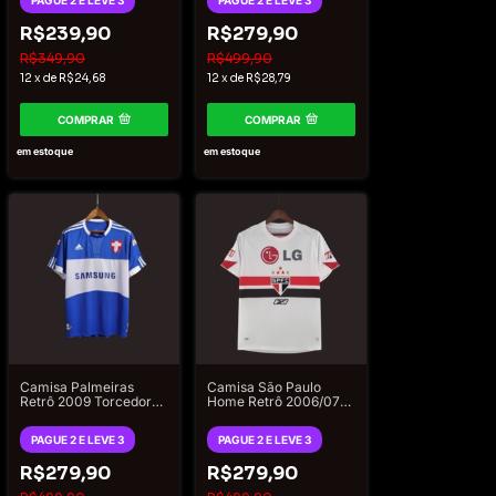
PAGUE 2 E LEVE 3
PAGUE 2 E LEVE 3
R$239,90
R$279,90
R$349,90
R$499,90
12
x
de
R$24,68
12
x
de
R$28,79
COMPRAR
COMPRAR
em estoque
em estoque
Camisa Palmeiras
Camisa São Paulo
Retrô 2009 Torcedor
Home Retrô 2006/07
Adidas Masculina -
Torcedor Reebok
Azul
Masculino - Branco
PAGUE 2 E LEVE 3
PAGUE 2 E LEVE 3
R$279,90
R$279,90